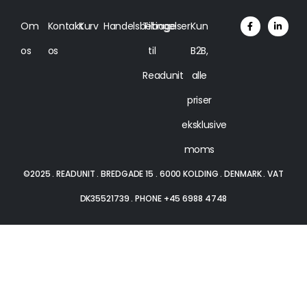
Om
Kontakt
Kurv
Handelsbetingelser
Tilbage
Kun
os
os
til
B2B,
Readunit
alle
priser
eksklusive
moms
©2025 . READUNIT . BREDGADE 15 . 6000 KOLDING . DENMARK . VAT
DK35521739 . PHONE +45 6988 4748